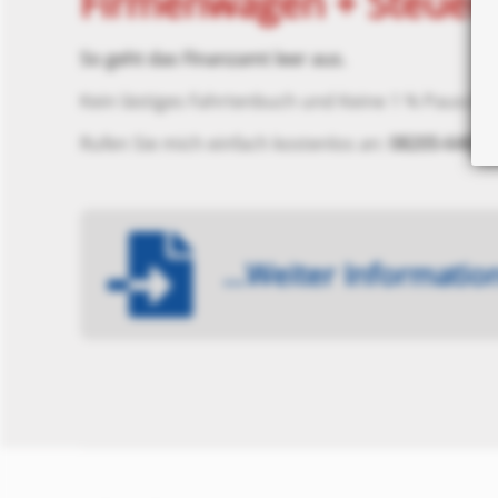
Firmenwagen + Steuer
So geht das Finanzamt leer aus.
Kein lästiges Fahrtenbuch und Keine 1 % Pauscha
Rufen Sie mich einfach kostenlos an:
08205-6487
o
...Weiter Informati