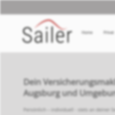
Home
Privat
Dein Versicherungsmakl
Augsburg und Umgebun
Persönlich – individuell - stets an deiner S