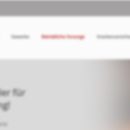
Gewerbe
Betriebliche Vorsorge
Krankenversich
er für
g!
eite