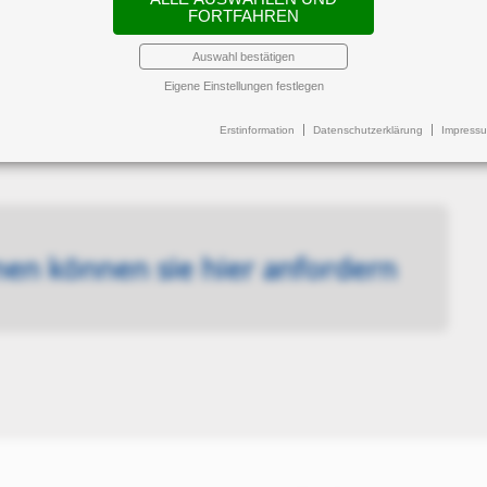
n
FORTFAHREN
Auswahl bestätigen
Eigene Einstellungen festlegen
lsteuer an das Finanzamt.
Erstinformation
Datenschutzerklärung
Impress
der...
onen können sie hier anfordern