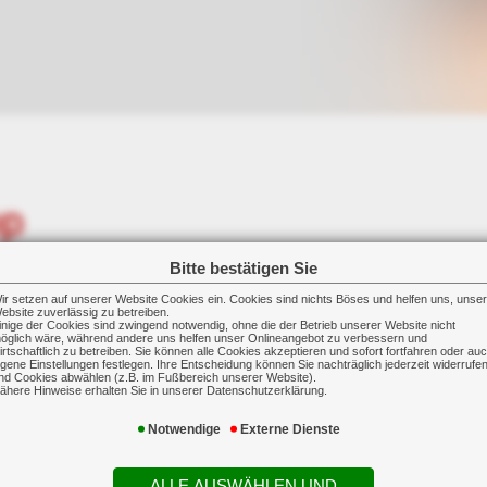
pp
Bitte bestätigen Sie
ir setzen auf unserer Website Cookies ein. Cookies sind nichts Böses und helfen uns, unse
, muss für dieses Privileg Steuern bezahlen.
ebsite zuverlässig zu betreiben.
inige der Cookies sind zwingend notwendig, ohne die der Betrieb unserer Website nicht
öglich wäre, während andere uns helfen unser Onlineangebot zu verbessern und
ach der "Ein-Prozent-Regelung" ermittelt. Hierbei wird a
irtschaftlich zu betreiben. Sie können alle Cookies akzeptieren und sofort fortfahren oder au
igene Einstellungen festlegen. Ihre Entscheidung können Sie nachträglich jederzeit widerrufe
zung für Fahrten zwischen Wohnung und Arbeitsstätte (0,0
nd Cookies abwählen (z.B. im Fußbereich unserer Website).
ähere Hinweise erhalten Sie in unserer Datenschutzerklärung.
Notwendige
Externe Dienste
ALLE AUSWÄHLEN UND