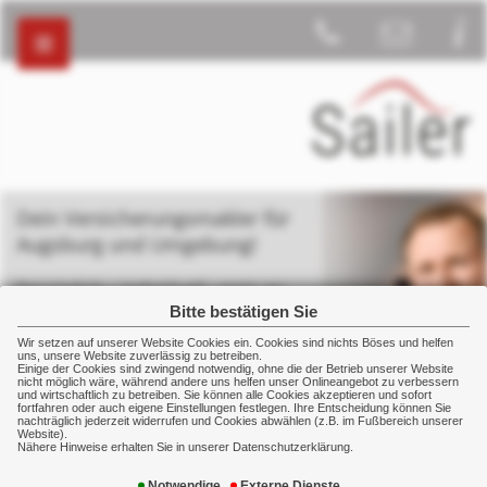
Dein Versicherungsmakler für
Augsburg und Umgebung!
Persönlich – individuell - stets an
deiner Seite
Bitte bestätigen Sie
Wir setzen auf unserer Website Cookies ein. Cookies sind nichts Böses und helfen
uns, unsere Website zuverlässig zu betreiben.
Einige der Cookies sind zwingend notwendig, ohne die der Betrieb unserer Website
nicht möglich wäre, während andere uns helfen unser Onlineangebot zu verbessern
und wirtschaftlich zu betreiben. Sie können alle Cookies akzeptieren und sofort
fortfahren oder auch eigene Einstellungen festlegen. Ihre Entscheidung können Sie
nachträglich jederzeit widerrufen und Cookies abwählen (z.B. im Fußbereich unserer
Betriebliche Vorsorge
Betriebliche Krankenversicherung
… aus der
Website).
Sicht des Arbeitgebers
Nähere Hinweise erhalten Sie in unserer Datenschutzerklärung.
Notwendige
Externe Dienste