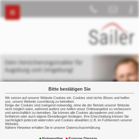
Dein Versicherungsmakler für
Augsburg und Umgebung!
Persönlich – individuell - stets an
deiner Seite
Bitte bestätigen Sie
Wir setzen auf unserer Website Cookies ein. Cookies sind nichts Böses und helfen
uns, unsere Website zuverlässig zu betreiben.
Einige der Cookies sind zwingend notwendig, ohne die der Betrieb unserer Website
nicht möglich wäre, während andere uns helfen unser Onlineangebot zu verbessern
und wirtschaftlich zu betreiben. Sie können alle Cookies akzeptieren und sofort
fortfahren oder auch eigene Einstellungen festlegen. Ihre Entscheidung können Sie
nachträglich jederzeit widerrufen und Cookies abwählen (z.B. im Fußbereich unserer
Betriebliche Vorsorge
Geschäftsführer GGF Versorgung
Website).
Nähere Hinweise erhalten Sie in unserer Datenschutzerklärung.
Notwendige
Externe Dienste