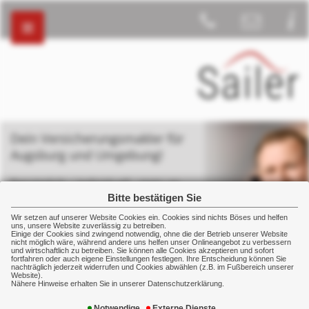
Dein Versicherungsmakler für
Augsburg und Umgebung!
Persönlich – individuell - stets an
deiner Seite
Bitte bestätigen Sie
Wir setzen auf unserer Website Cookies ein. Cookies sind nichts Böses und helfen
uns, unsere Website zuverlässig zu betreiben.
Einige der Cookies sind zwingend notwendig, ohne die der Betrieb unserer Website
nicht möglich wäre, während andere uns helfen unser Onlineangebot zu verbessern
und wirtschaftlich zu betreiben. Sie können alle Cookies akzeptieren und sofort
fortfahren oder auch eigene Einstellungen festlegen. Ihre Entscheidung können Sie
nachträglich jederzeit widerrufen und Cookies abwählen (z.B. im Fußbereich unserer
Betriebliche Vorsorge
Betriebliche Krankenversicherung
Website).
Nähere Hinweise erhalten Sie in unserer Datenschutzerklärung.
Notwendige
Externe Dienste